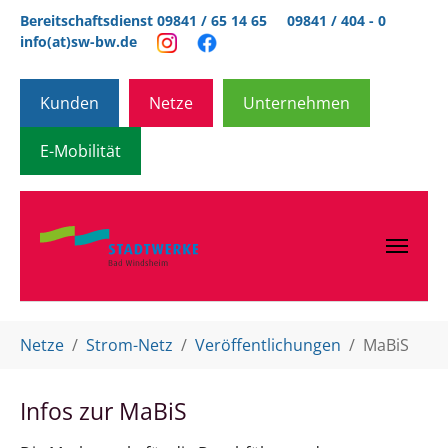
Zum Hauptinhalt springen
Bereitschaftsdienst 09841 / 65 14 65
09841 / 404 - 0
info(at)sw-bw.de
Kunden
Netze
Unternehmen
E-Mobilität
Sie sind hier:
Netze
Strom-Netz
Veröffentlichungen
MaBiS
Infos zur MaBiS